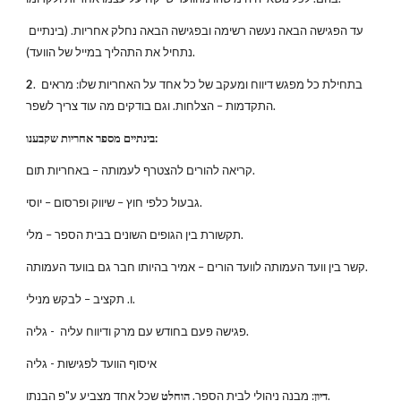
עד הפגישה הבאה נעשה רשימה ובפגישה הבאה נחלק אחריות. (בינתיים 
נתחיל את התהליך במייל של הוועד).
. בתחילת כל מפגש דיווח ומעקב של כל אחד על האחריות שלו: מראים 
2
התקדמות – הצלחות. וגם בודקים מה עוד צריך לשפר.
בינתיים מספר אחריות שקבענו:
קריאה להורים להצטרף לעמותה – באחריות תום.
גבעול כלפי חוץ – שיווק ופרסום – יוסי.
תקשורת בין הגופים השונים בבית הספר – מלי.
קשר בין וועד העמותה לוועד הורים – אמיר בהיותו חבר גם בוועד העמותה.
ו. תקציב – לבקש מנילי.
פגישה פעם בחודש עם מרק ודיווח עליה  - גליה.
איסוף הוועד לפגישות - גליה
 שכל אחד מצביע ע"פ הבנתו.
דיון
: מבנה ניהולי לבית הספר. 
הוחלט