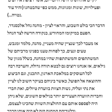
ופעילויות, שונות ומגוונות, ממש כפי שהבטחנו (והיד עוד 
נטויה...).
הדבר הכי בולט השבוע, והראוי לציון - מחנה נחל אלכסנדר, 
הפעם במיקומו המחוד​ש, ​בנקודה חדשה ל​צד​ הנחל.
אז מעבר לכך שנציין שהיה מעניין, מהנה, מלמד ומגבש, 
טעים ונעים, כך לפחות טענו בפנינו מרביתם של 
המשתתפים והמשתתפות שהיו במחנה, בשלל מגוון של 
גילאים, אז אנחנו רוצים גם לבטא תודה גדולה, והערכה רבה 
לכל העוסקים במלאכת הארגון, התכנון, וגם הביצוע 
וההוצאה אל הפועל, כאשר ביניהם בעיקר חשוב לנו לציין 
את נתי וטליה, נשות הצוות בוועדת טיולים, ואת חברי 
וחברות הוועדה הצעירים יותר בגילאים השונים, שלא ניתן 
היה לפספס אותם עם החולצות השוות שהכינו לעצמם, 
ובלעדיהם המחנה הזה לא היה אותו הדבר.