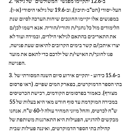
2. ב-12.6 יתקיימו מפגשי "המשולשים" של גילאי 
העל-יסודי (חט"ב-תיכון), וב-19.6 של גילאי היסודי (א-ו). 
במפגשים אלו יקיימו החונכים שיחות הערכה לסיום שנת 
הלימודים מול כל נחנך/ת והוריו/הוריה. אנא רשמו לכן/ם 
את התאריכים בהתאם לגילאי הילדים, ובמידה ועוד לא 
יצרו איתכן/ם קשר בימים הקרובים לתיאום שעת פגישה, 
פנו לחונך/ת האישי/ת של ילדכם כדי לתאם את מועד 
הפגישה.
3. ב-15.6 כידוע - יתקיים אירוע סיום השנה המסורתי של 
בתי הספר הדמוקרטים, בפארק המים שפיים. (ראו פרסום 
מצורף). כאמור בפרסומים הקודמים, רכישת הכרטיסים 
במכירה המוקדמת עד סוף חודש מאי היא בעלות של 55 
ש"ח לכרטיס, והחל מיוני המחיר עולה ל-60 ש"ח. אנחנו 
מבקשים להדגיש, הפעילות היא התארגנות משותפת של 
קהילת בתי הספר הדמוקרטים, ואיננה פעילות שבית 