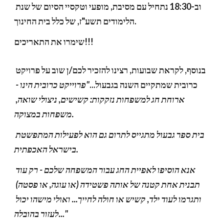
וב-18:30 נתחיל עם מסיבת, מופעי וטקסיי הסיום של שנת 
הלימודים תשע"ז, של כלל בית החינוך.
שימרו את התאריכים!!!
בנוסף, לקראת שבועות, רצינו להזכיר לכם/ן שוב על פרויקט 
כרובית שמתקיים השנה בגבעול...
"​פרוייקט כרובית ​הינו ​- 
ארוחת חג למשפחות נזקקות: קשישים, ניצולי שואה, 
משפחות במצוקה.
בית ספר גבעול מתגייס לתרום גם הוא לפעילות המתפשטת 
בישראל האכפתית.
אנא הוסיפו לאפיית החג עבור המשפחה שלכם - רק עוד 
תבנית אחת קטנה של אותה פשטידה (או עוגה, או פסטה) 
ותגרמו לעוד ילד, קשיש או חולה לחייך... ואולי מישהו יכול 
לעזור בהובלה..."