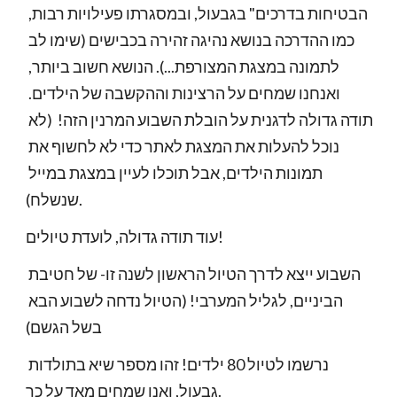
הבטיחות בדרכים"​ בגבעול​, ובמסגרתו פעילויות רבות, 
כמו ההדרכה בנושא נהיגה זהיר​ה​ בכבישים (שימו לב 
לתמונה במצגת המצורפת...). הנושא חשוב ביותר, 
ואנחנו שמחים על הרצינות וההקשבה של הילדים. 
תודה גדולה לדגנית על הובלת השבוע המרנין הזה!  (לא 
נוכל להעלות את המצגת לאתר כדי לא לחשוף את 
תמונות הילדים, אבל תוכלו לעיין במצגת במייל 
שנשלח).
עוד תודה גדולה, לועדת טיולים! 
השבוע ייצא לדרך הטיול הראשון לשנה זו- של חטיבת 
הביניים, לגליל המערבי! (הטיול נדחה לשבוע הבא 
בשל הגשם)
נרשמו לטיול 80 ילדים! זהו מספר שיא בתולדות 
גבעול, ואנו שמחים מאד על כך. 