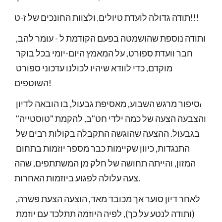
ולצוות החונכים של ז-ט​!!! 
תודה גדולה לועדת טיולים
​, 
ו​תודה נוספת שהושמטה בפעם הקודמת ל - עומר להב, 
חבר וועדת ספורט, על המאמץ ​היום-יומי בכל ​בוקר​ 
מוקדם, כדי לוודא שיהיו לכולנו ​עדכוני ספורט 
השוטפים! 
סיפור מרגש השבוע, מאסיפת גבעול, בו הובאה לדיון 
ו​
והצבעה הצעה של כמה ילדי חט"ב, להקמת "טוסטייה" 
בגבעול. ההצעה שהוגשה התקבלה בקולות רבים של 
התנגדות, כיוון שקיימות כבר מספר יוזמות בתחום 
המזון,
והייתה תחושה של חלק מן המשתתפים, שה​ה​
​ ​
צעה עלולה לפגוע ביוזמות האחרות. 
לאחר דיון סוער אך מכובד מאד, הוצעה הצעת פשרה, 
(ותודה לנטע על כך), לפיה היוזמה תתלכד עם יוזמת 